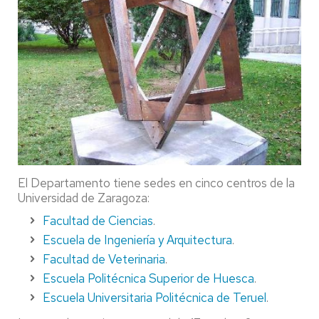
El Departamento tiene sedes en cinco centros de la
Universidad de Zaragoza:
Facultad de Ciencias
.
Escuela de Ingeniería y Arquitectura
.
Facultad de Veterinaria
.
Escuela Politécnica Superior de Huesca
.
Escuela Universitaria Politécnica de Teruel
.