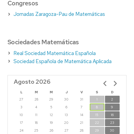
Congresos
Jornadas Zaragoza-Pau de Matemáticas
Sociedades Matemáticas
Real Sociedad Matemática Española
Sociedad Española de Matemática Aplicada
Agosto 2026
Paginación
L
M
M
J
V
S
D
27
28
29
30
31
1
2
3
4
5
6
7
8
9
10
11
12
13
14
15
16
17
18
19
20
21
22
23
24
25
26
27
28
29
30