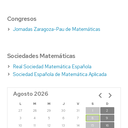
Congresos
Jornadas Zaragoza-Pau de Matemáticas
Sociedades Matemáticas
Real Sociedad Matemática Española
Sociedad Española de Matemática Aplicada
Agosto 2026
Paginación
L
M
M
J
V
S
D
27
28
29
30
31
1
2
3
4
5
6
7
8
9
10
11
12
13
14
15
16