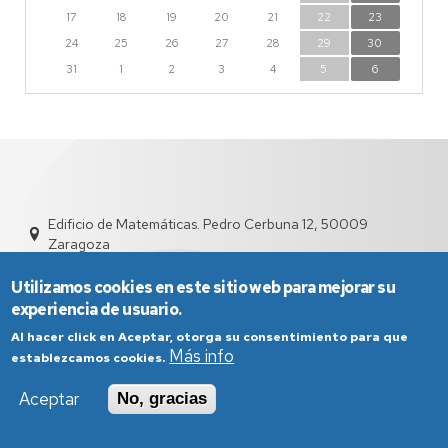
17
18
19
20
21
22
23
24
25
26
27
28
29
30
31
1
2
3
4
5
6
Edificio de Matemáticas. Pedro Cerbuna 12, 50009
Zaragoza
dd2005@unizar.es
976 76 11 24 | 976 76 18 85
Utilizamos cookies en este sitio web para mejorar su
experiencia de usuario.
Al hacer click en Aceptar, otorga su consentimiento para que
Más info
establezcamos cookies.
Aceptar
No, gracias
Aviso Legal
Condiciones generales de uso
Política de Privacidad
Política de Cookies
Política de Accesibilidad