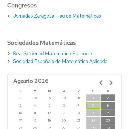
Congresos
Jornadas Zaragoza-Pau de Matemáticas
Sociedades Matemáticas
Real Sociedad Matemática Española
Sociedad Española de Matemática Aplicada
Agosto 2026
Paginación
L
M
M
J
V
S
D
27
28
29
30
31
1
2
3
4
5
6
7
8
9
10
11
12
13
14
15
16
17
18
19
20
21
22
23
24
25
26
27
28
29
30